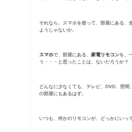
る
詳
し
それなら、スマホを使って、部屋にある、
い
ようじゃないか。
情
報
が
少
スマホ
で、部屋にある、
な
家電リモコン
を、
す
う・・・と思ったことは、ないだろうか？
ぎ
る
3
どんなに少なくても、テレビ、DVD、照明
テ
の部屋にもあるはず。
ザ
リ
ン
グ
いつも、何かのリモコンが、どっかにいっ
で
ス