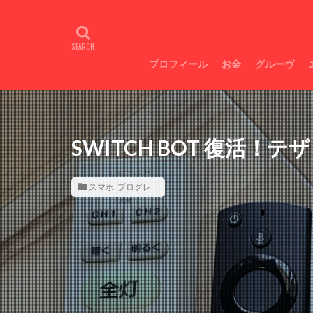
Galaxyスマホ超絶
広瀬すず目力
不整脈
トラ
プロフィール
お金
グルーヴ
お金増やし方
即痩せ
SWITCH BOT 復活
スマホ
,
プログレ