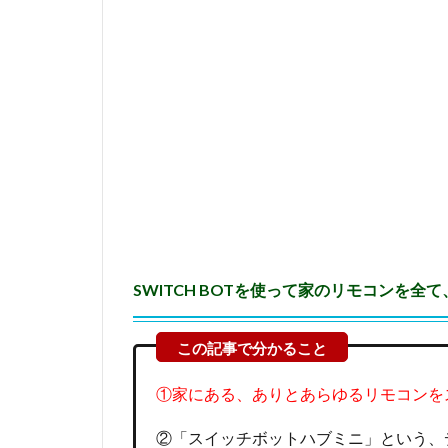
っ
て
家
の
リ
モ
コ
ン
を
全
て
、
5
G
SWITCH BOTを使って家のリモコンを
ス
マ
ホ
で
一
①家にある、ありとあらゆるリモコンを
括
操
②「スイッチボットハブミニ」という、