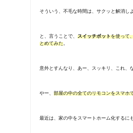
イ
ッ
そういう、不毛な時間は、サクッと解消し
チ
ボ
ッ
ト
と、言うことで、
スイッチボット
を使って
ハ
とめてみた
。
ブ
ミ
ニ
は
意外とすんなり、あー、スッキリ、これ、
使
え
る
の
やー、
部屋の中の全てのリモコンをスマホ
か
？
最近は、家の中をスマートホーム化するに