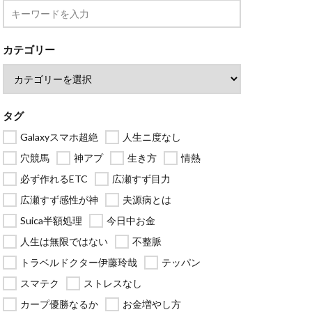
カテゴリー
タグ
Galaxyスマホ超絶
人生ニ度なし
穴競馬
神アプ
生き方
情熱
必ず作れるETC
広瀬すず目力
広瀬すず感性が神
夫源病とは
Suica半額処理
今日中お金
人生は無限ではない
不整脈
トラベルドクター伊藤玲哉
テッパン
スマテク
ストレスなし
カープ優勝なるか
お金増やし方