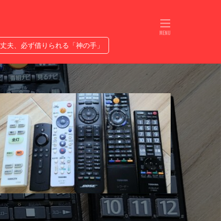
れるETC
人生は無限ではない
プ優勝なるか
丈夫、必ず借りられる「神の手」
ヤバい