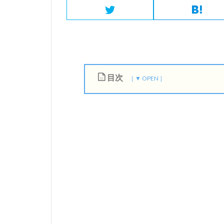
目次
1
S
W
I
T
C
H
B
O
T
を
使