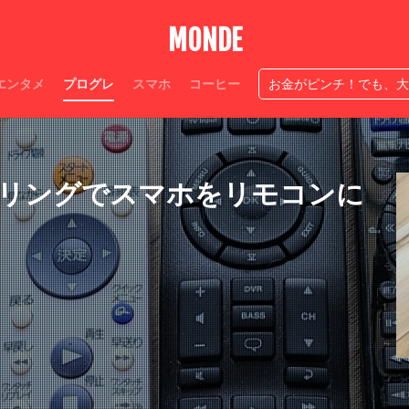
人生ニ度なし
穴競馬
神アプ
生き方
情熱
必ず作
MONDE
広瀬すず感性が神
夫源病とは
Suica半額処理
今日中お金
ベルドクター伊藤玲哉
テッパン
スマテク
ストレスなし
カー
エンタメ
プログレ
スマホ
コーヒー
お金がピンチ！でも、大
自宅焙煎コーヒーやり方
神
家コーヒー
匂い
ローカル職人
検索
！テザリングでスマホをリモコンに