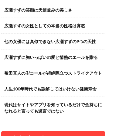
広瀬すずの笑顔は天使並みの美しさ
広瀬すずの女性としての本当の性格は寡黙
他の女優には真似できない広瀬すずの9つの天性
広瀬すずに胸いっぱいの愛と情熱のエールを贈る
敷田直人の卍コールが超絶際立つストライクアウト
人生100年時代でも誤解してはいけない健康寿命
現代はサイトやアプリを知っているだけで金持ちに
なれると言っても過言ではない