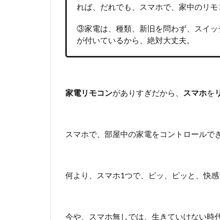
作
れば、だれでも、スマホで、家中のリモ
、
便
③家電は、種類、新旧を問わず、スイッ
利
が付いているから、絶対大丈夫。
す
ぎ
て
ヤ
バ
家電リモコン
がありすぎだから、
スマホ
を
い
2
ス
スマホで、部屋中の家電をコントロールで
イ
ッ
チ
ボ
何より、スマホ1つで、ピッ、ピッと、快感
ッ
ト
に
関
今や、スマホ無しでは、生きていけない時
す