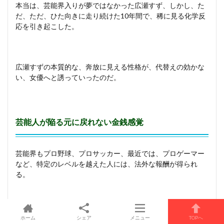
本当は、芸能界入りが夢ではなかった広瀬すず、しかし、た
だ、ただ、ひた向きに走り続けた10年間で、稀に見る化学反
応を引き起こした。
広瀬すずの本質的な、奔放に見える性格が、代替えの効かな
い、女優へと誘っていったのだ。
芸能人が陥る元に戻れない金銭感覚
芸能界もプロ野球、プロサッカー、最近では、プロゲーマー
など、特定のレベルを越えた人には、法外な報酬が得られ
る。
売れっ子や、名選手になればなるほど、ギャランティが上が
ホーム
シェア
メニュー
TOPへ