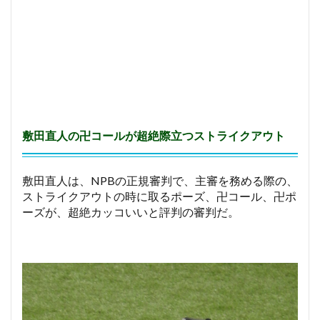
、
卍
ポ
ー
ズ
に
は
、
一
定
敷田直人の卍コールが超絶際立つストライクアウト
の
法
則
敷田直人は、NPBの正規審判で、主審を務める際の、
が
あ
ストライクアウトの時に取るポーズ、卍コール、卍ポ
る
ーズが、超絶カッコいいと評判の審判だ。