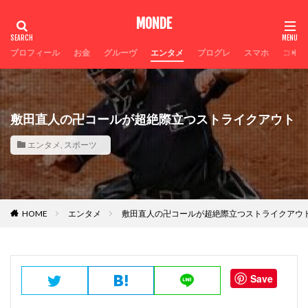
MONDE
タグ
プロフィール
お金
グルーヴ
エンタメ
プログレ
スマホ
コーヒ
Galaxyスマホ超絶
人生ニ度なし
穴競馬
神アプ
生き方
情熱
必ず作れるETC
広瀬すず目力
広瀬すず感性が神
夫源病とは
敷田直人の卍コールが超絶際立つストライクアウト
Suica半額処理
今日中お金
人生は無限ではない
エンタメ
,
スポーツ
不整脈
トラベルドクター伊藤玲哉
テッパン
スマテク
ストレスなし
カープ優勝なるか
お金増やし方
自宅焙煎コーヒーやり方
神
家コーヒー
匂い
ローカル職人
ヤバい
HOME
エンタメ
敷田直人の卍コールが超絶際立つストライクアウ
即痩せ
検索
Save