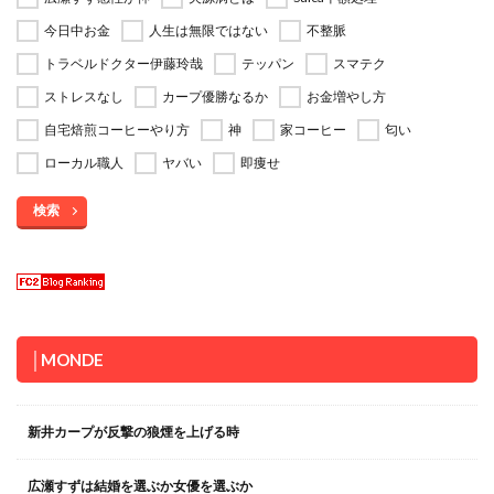
今日中お金
人生は無限ではない
不整脈
トラベルドクター伊藤玲哉
テッパン
スマテク
ストレスなし
カープ優勝なるか
お金増やし方
自宅焙煎コーヒーやり方
神
家コーヒー
匂い
ローカル職人
ヤバい
即痩せ
検索
│MONDE
新井カープが反撃の狼煙を上げる時
広瀬すずは結婚を選ぶか女優を選ぶか