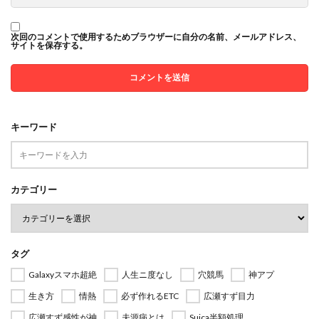
次回のコメントで使用するためブラウザーに自分の名前、メールアドレス、
サイトを保存する。
キーワード
カテゴリー
タグ
Galaxyスマホ超絶
人生ニ度なし
穴競馬
神アプ
生き方
情熱
必ず作れるETC
広瀬すず目力
広瀬すず感性が神
夫源病とは
Suica半額処理