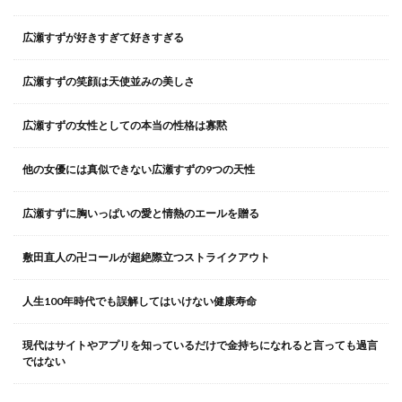
広瀬すずが好きすぎて好きすぎる
広瀬すずの笑顔は天使並みの美しさ
広瀬すずの女性としての本当の性格は寡黙
他の女優には真似できない広瀬すずの9つの天性
広瀬すずに胸いっぱいの愛と情熱のエールを贈る
敷田直人の卍コールが超絶際立つストライクアウト
人生100年時代でも誤解してはいけない健康寿命
現代はサイトやアプリを知っているだけで金持ちになれると言っても過言
ではない