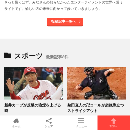
きっと響くはず。みなさんの知らなかったエンターテイメントの世界へ誘う
サイトです、愉しい方の未来に向かって歩いていきましょう。
投稿記事一覧へ
スポーツ
最新記事8件
新井カープが反撃の狼煙を上げる
敷田直人の卍コールが超絶際立つ
時
ストライクアウト
ホーム
シェア
メニュー
TOPへ