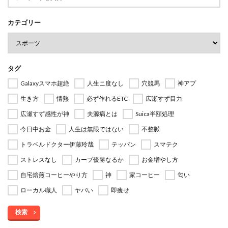
カテゴリー
タグ
Galaxyスマホ超絶
人生ニ度なし
穴競馬
神アプ
生き方
情熱
必ず作れるETC
広瀬すず目力
広瀬すず感性が神
夫源病とは
Suica半額処理
今日中お金
人生は無限ではない
不整脈
トラベルドクター伊藤玲哉
テッパン
スマテク
ストレスなし
カープ優勝なるか
お金増やし方
自宅焙煎コーヒーやり方
神
家コーヒー
匂い
ローカル職人
ヤバい
即痩せ
検索