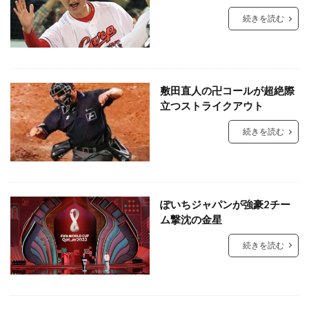
続きを読む
敷田直人の卍コールが超絶際
立つストライクアウト
続きを読む
ぽいちジャパンが強豪2チー
ム撃沈の金星
続きを読む