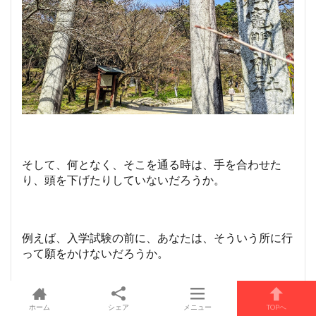
そして、何となく、そこを通る時は、手を合わせた
り、頭を下げたりしていないだろうか。
例えば、入学試験の前に、あなたは、そういう所に行
って願をかけないだろうか。
ホーム
シェア
メニュー
TOPへ
わざわざ行かないとしても、初詣には、みんなで、ど