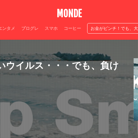
人生ニ度なし
穴競馬
神アプ
生き方
情熱
必ず作
MONDE
広瀬すず感性が神
夫源病とは
Suica半額処理
今日中お金
ベルドクター伊藤玲哉
テッパン
スマテク
ストレスなし
カー
エンタメ
プログレ
スマホ
コーヒー
お金がピンチ！でも、大
自宅焙煎コーヒーやり方
神
家コーヒー
匂い
ローカル職人
検索
いウイルス・・・でも、負け