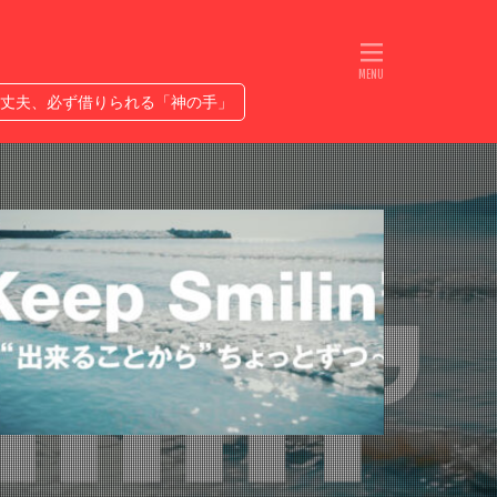
れるETC
人生は無限ではない
プ優勝なるか
丈夫、必ず借りられる「神の手」
ヤバい