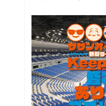
と
か
ら
ち
ょ
っ
と
ず
つ
b
y
桑
田
佳
祐
3
マ
ス
ク
、
手