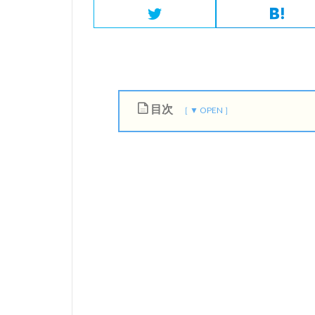
目次
1
新
型
コ
ロ
ナ
感
染
症
は
手
強