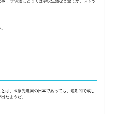
事 、子供達にとっては学校生活など全てが、ストッ
い。
。
ことは、医療先進国の日本であっても、短期間で成し
が出たようだ。