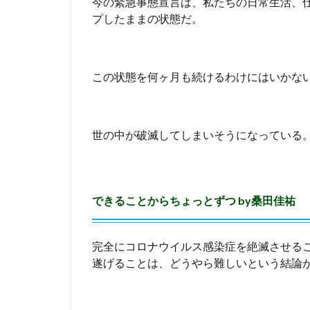
ス
今の緊急事態宣言は、私たちの日常生活、仕
対
プしたままの状態だ。
策
に
は
大
この状態を何ヶ月も続けるわけにはいかな
い
に
通
販
世の中が破滅してしまいそうになっている
を
活
用
し
できることからちょっとずつ by桑田佳祐
よ
う
5
完全にコロナウイルス感染症を絶滅させる
緊
遂げることは、どうやら難しいという結論
急
事
態