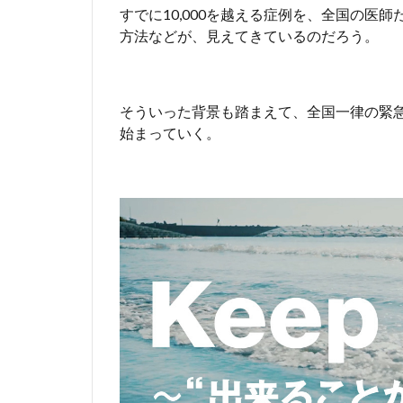
中
すでに10,000を越える症例を、全国の医
で
方法などが、見えてきているのだろう。
も
運
動
も
そういった背景も踏まえて、全国一律の緊
続
始まっていく。
け
る
た
め
に
6
献
身
的
な
活
動
を
行