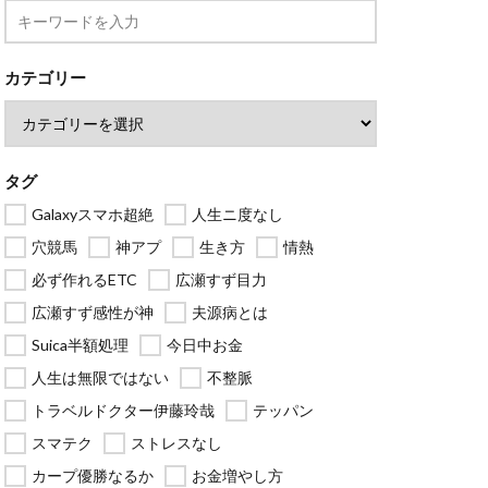
カテゴリー
タグ
Galaxyスマホ超絶
人生ニ度なし
穴競馬
神アプ
生き方
情熱
必ず作れるETC
広瀬すず目力
広瀬すず感性が神
夫源病とは
Suica半額処理
今日中お金
人生は無限ではない
不整脈
トラベルドクター伊藤玲哉
テッパン
スマテク
ストレスなし
カープ優勝なるか
お金増やし方