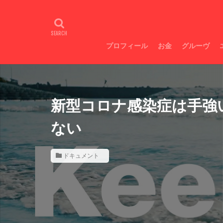
Galaxyスマホ超絶
広瀬すず目力
不整脈
トラ
プロフィール
お金
グルーヴ
お金増やし方
即痩せ
新型コロナ感染症は手強
ない
ドキュメント