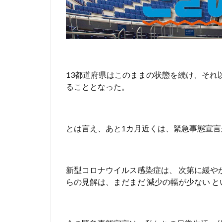
洗
い
、
換
気
が
キ
13都道府県はこのままの状態を続け、それ
ー
ることとなった。
ワ
ー
ド
4
とは言え、あと1カ月近くは、緊急事態宣
新
型
コ
新型コロナウイルス感染症は、 次第に緩や
ロ
ナ
らの見解は、まだまだ 減少の幅が少ない 
ウ
イ
ル