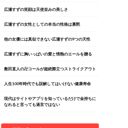
広瀬すずの笑顔は天使並みの美しさ
広瀬すずの女性としての本当の性格は寡黙
他の女優には真似できない広瀬すずの9つの天性
広瀬すずに胸いっぱいの愛と情熱のエールを贈る
敷田直人の卍コールが超絶際立つストライクアウト
人生100年時代でも誤解してはいけない健康寿命
現代はサイトやアプリを知っているだけで金持ちに
なれると言っても過言ではない