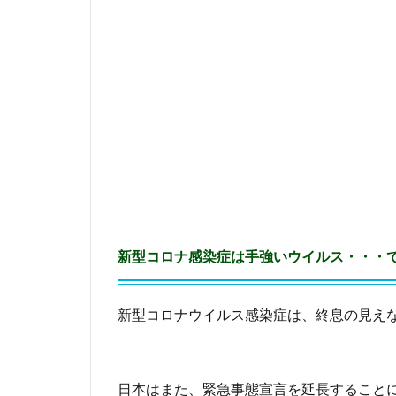
い
ウ
イ
ル
ス
・
・
・
で
も
、
負
け
な
新型コロナ感染症は手強いウイルス・・・
い
2
新型コロナウイルス感染症は、終息の見えな
で
き
る
こ
日本はまた、緊急事態宣言を延長すること