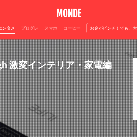
人生ニ度なし
穴競馬
神アプ
生き方
情熱
必ず作
MONDE
広瀬すず感性が神
夫源病とは
Suica半額処理
今日中お金
ベルドクター伊藤玲哉
テッパン
スマテク
ストレスなし
カー
エンタメ
プログレ
スマホ
コーヒー
お金がピンチ！でも、大
自宅焙煎コーヒーやり方
神
家コーヒー
匂い
ローカル職人
検索
High 激変インテリア・家電編