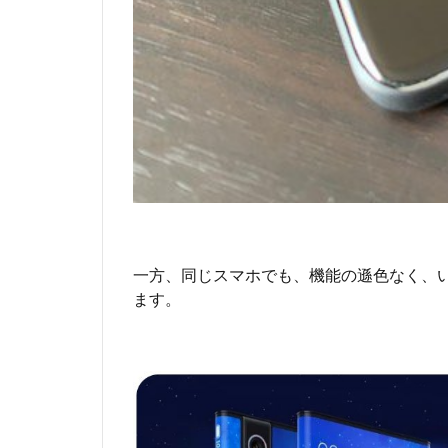
い
い
も
の
I
L
I
F
E
-
V
3
s
一方、同じスマホでも、機能の遜色なく、いわ
P
r
ます。
o
1.4
安
く
て
い