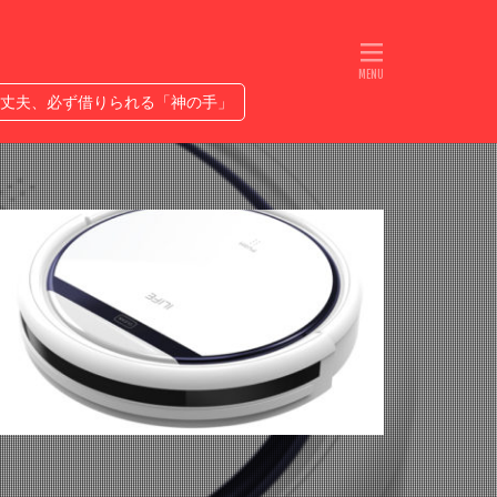
れるETC
人生は無限ではない
プ優勝なるか
丈夫、必ず借りられる「神の手」
ヤバい