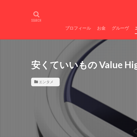
Galaxyスマホ超絶
広瀬すず目力
不整脈
トラ
プロフィール
お金
グルーヴ
お金増やし方
即痩せ
安くていいもの Value 
エンタメ