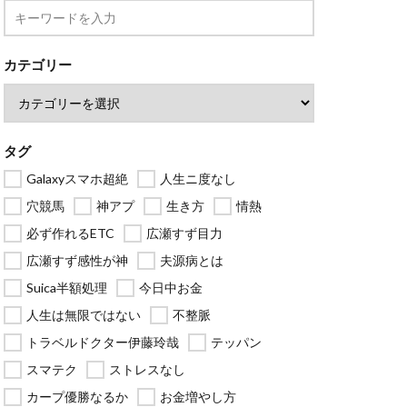
カテゴリー
タグ
Galaxyスマホ超絶
人生ニ度なし
穴競馬
神アプ
生き方
情熱
必ず作れるETC
広瀬すず目力
広瀬すず感性が神
夫源病とは
Suica半額処理
今日中お金
人生は無限ではない
不整脈
トラベルドクター伊藤玲哉
テッパン
スマテク
ストレスなし
カープ優勝なるか
お金増やし方