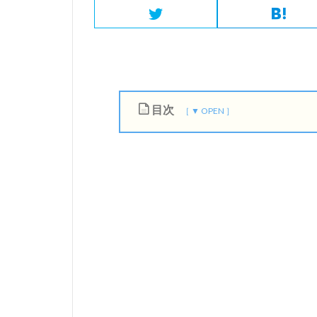
目次
1
安
く
て
い
い
も
の
だ
か
ら
V
a