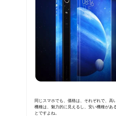
い
も
の
G
e
e
M
o
H
5
9
4
1.5
安
く
て
い
い
同じスマホでも、価格は、それぞれで、高
も
機種は、魅力的に見えるし、安い機種があ
の
とですよね。