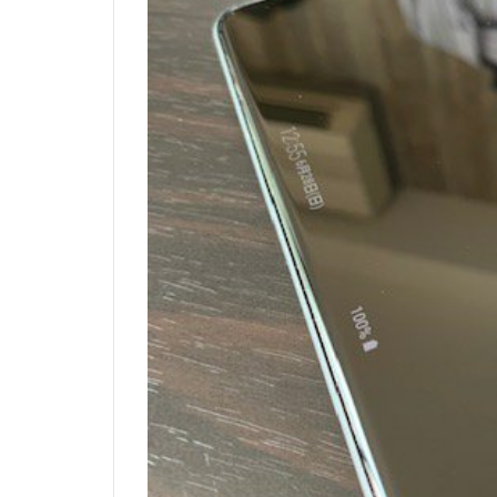
ケ
ア
の
F
I
R
R
A
フ
タ
付
き
ボ
ッ
ク
ス
1.3
安
く
て