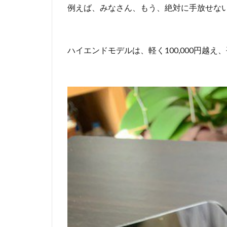
の
例えば、みなさん、もう、絶対に手放せな
3
人
掛
け
ハイエンドモデルは、軽く100,000円越え、
カ
ウ
チ
ソ
フ
ァ
ー
1.2
安
く
て
い
い
も
の
イ