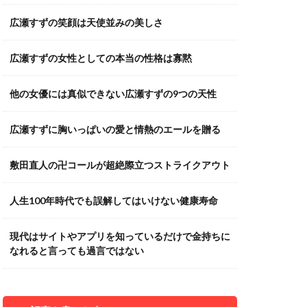
広瀬すずの笑顔は天使並みの美しさ
広瀬すずの女性としての本当の性格は寡黙
他の女優には真似できない広瀬すずの9つの天性
広瀬すずに胸いっぱいの愛と情熱のエールを贈る
敷田直人の卍コールが超絶際立つストライクアウト
人生100年時代でも誤解してはいけない健康寿命
現代はサイトやアプリを知っているだけで金持ちに
なれると言っても過言ではない