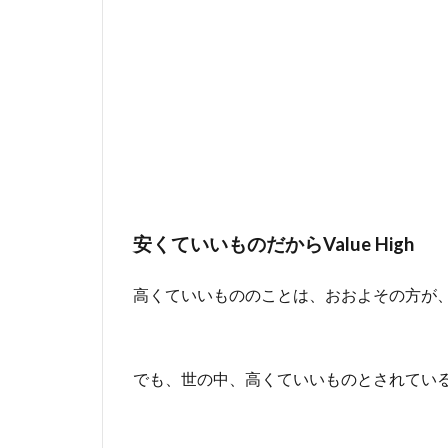
l
u
e
H
i
g
h
1.1
安
く
て
安くていいものだからValue High
い
い
高くていいもののことは、おおよその方が
も
の
L
O
でも、世の中、高くていいものとされてい
W
Y
A