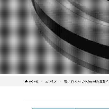
HOME
エンタメ
安くていいもの Value High 