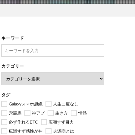
キーワード
カテゴリー
タグ
Galaxyスマホ超絶
人生ニ度なし
穴競馬
神アプ
生き方
情熱
必ず作れるETC
広瀬すず目力
広瀬すず感性が神
夫源病とは