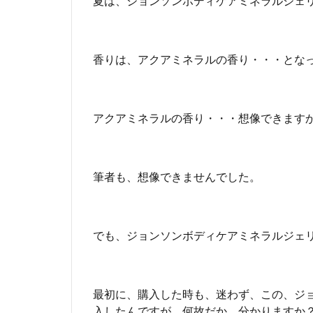
夏は、ジョンソンボディケアミネラルジェ
ミ
ア
ム
も
香りは、アクアミネラルの香り・・・とな
あ
る
5
アクアミネラルの香り・・・想像できます
ジ
ョ
ン
ソ
筆者も、想像できませんでした。
ン
ボ
デ
ィ
でも、ジョンソンボディケアミネラルジェ
ケ
ア
ロ
ー
最初に、購入した時も、迷わず、この、ジ
シ
入したんですが、何故だか、分かりますか
ョ