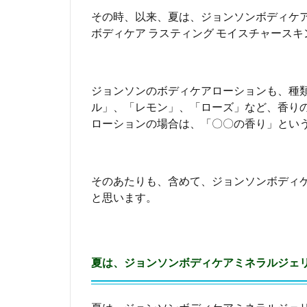
4
その時、以来、夏は、ジョンソンボディケ
ジ
ボディケア ラスティング モイスチャース
ョ
ン
ソ
ン
ジョンソンのボディケアローションも、種
ボ
ル」、「レモン」、「ローズ」など、香り
デ
ローションの場合は、「〇〇の香り」とい
ィ
ケ
ア
ロ
そのあたりも、含めて、ジョンソンボディ
ー
と思います。
シ
ョ
ン
に
は
夏は、ジョンソンボディケアミネラルジェ
、
プ
レ