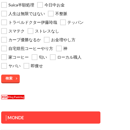
Suica半額処理
今日中お金
人生は無限ではない
不整脈
トラベルドクター伊藤玲哉
テッパン
スマテク
ストレスなし
カープ優勝なるか
お金増やし方
自宅焙煎コーヒーやり方
神
家コーヒー
匂い
ローカル職人
ヤバい
即痩せ
検索
│MONDE