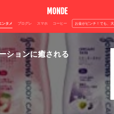
人生ニ度なし
穴競馬
神アプ
生き方
情熱
必ず作
MONDE
広瀬すず感性が神
夫源病とは
Suica半額処理
今日中お金
ベルドクター伊藤玲哉
テッパン
スマテク
ストレスなし
カー
エンタメ
プログレ
スマホ
コーヒー
お金がピンチ！でも、大
自宅焙煎コーヒーやり方
神
家コーヒー
匂い
ローカル職人
検索
ーションに癒される