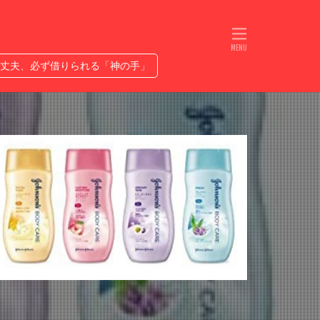
れるETC
人生は無限ではない
プ優勝なるか
丈夫、必ず借りられる「神の手」
ヤバい