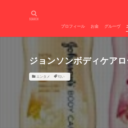
Galaxyスマホ超絶
広瀬すず目力
不整脈
トラ
プロフィール
お金
グルーヴ
お金増やし方
即痩せ
ジョンソンボディケアロ
エンタメ
匂い