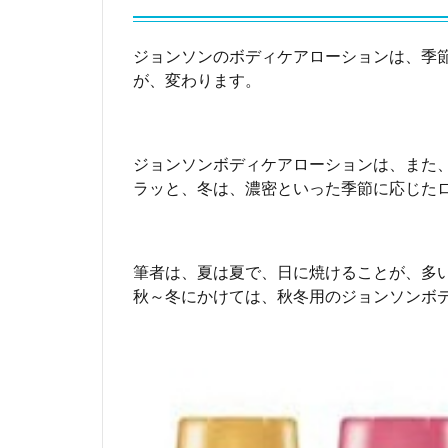
夏
は
ジョンソンのボディケアローションは、季
、
が、変わります。
ジ
ョ
ン
ソ
ジョンソンボディケアローションは、また
ン
ラッと、冬は、濃密といった季節に応じた
ボ
デ
ィ
ケ
筆者は、夏は夏で、日に焼けることが、多
ア
秋～冬にかけては、秋冬用のジョンソンボ
ミ
ネ
ラ
ル
ジ
ェ
リ
ー