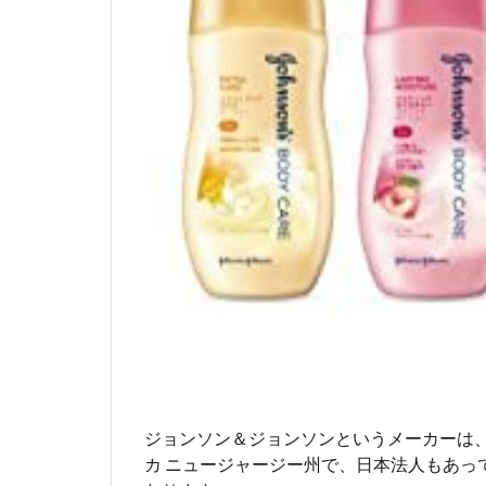
ロ
ー
シ
ョ
ン
3
冬
は
、
ジ
ョ
ン
ソ
ン
ボ
デ
ィ
ケ
ジョンソン＆ジョンソンというメーカーは
ア
カ ニュージャージー州で、日本法人もあっ
ラ