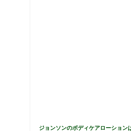
ン
の
ボ
デ
ィ
ケ
ア
ロ
ー
シ
ョ
ン
は
匂
い
に
癒
さ
れ
る
ジョンソンのボディケアローション
2