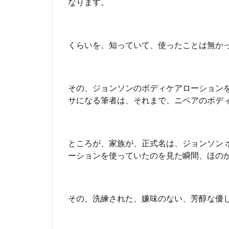
なります。
ス
テ
ィ
ン
くらいを、知っていて、使ったことは無か
グ
モ
イ
ス
その、ジョンソンのボディケアローション
チ
ャ
サになる筆者は、それまで、ニベアのボデ
ー
ス
キ
ン
ところが、家族が、正式名は、ジョンソン 
ケ
ーションを使っていたのを見た瞬間、ほの
ア
ロ
ー
シ
その、洗練された、嫌味のない、芳醇な優
ョ
ン