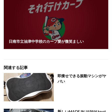
日南市立油津中学校のカープ愛が微笑ましい
関連する記事
即痩せできる振動マシンがヤ
バい
新しいMADE IN JAPAN knot