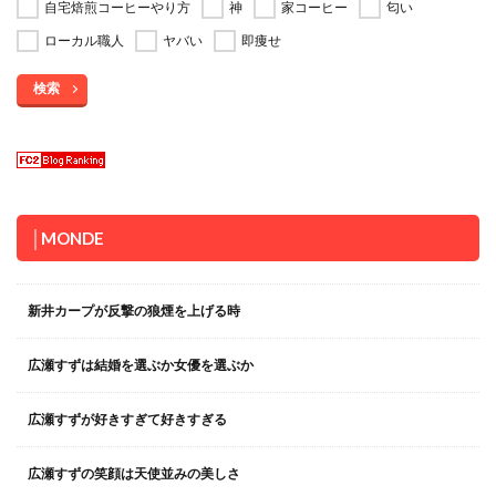
自宅焙煎コーヒーやり方
神
家コーヒー
匂い
ローカル職人
ヤバい
即痩せ
検索
│MONDE
新井カープが反撃の狼煙を上げる時
広瀬すずは結婚を選ぶか女優を選ぶか
広瀬すずが好きすぎて好きすぎる
広瀬すずの笑顔は天使並みの美しさ