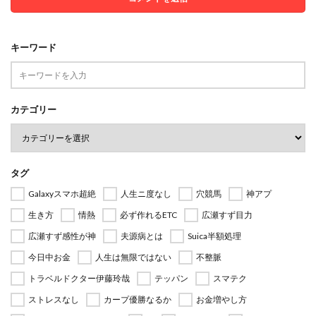
キーワード
カテゴリー
タグ
Galaxyスマホ超絶
人生ニ度なし
穴競馬
神アプ
生き方
情熱
必ず作れるETC
広瀬すず目力
広瀬すず感性が神
夫源病とは
Suica半額処理
今日中お金
人生は無限ではない
不整脈
トラベルドクター伊藤玲哉
テッパン
スマテク
ストレスなし
カープ優勝なるか
お金増やし方