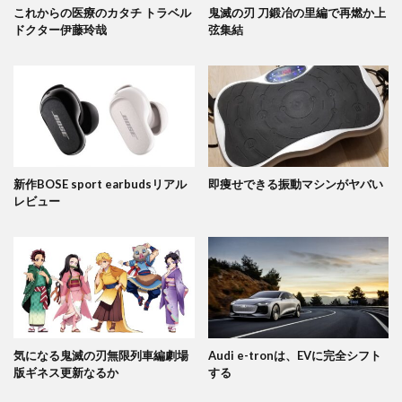
これからの医療のカタチ トラベル
鬼滅の刃 刀鍛冶の里編で再燃か上
ドクター伊藤玲哉
弦集結
新作BOSE sport earbudsリアル
即痩せできる振動マシンがヤバい
レビュー
気になる鬼滅の刃無限列車編劇場
Audi e-tronは、EVに完全シフト
版ギネス更新なるか
する