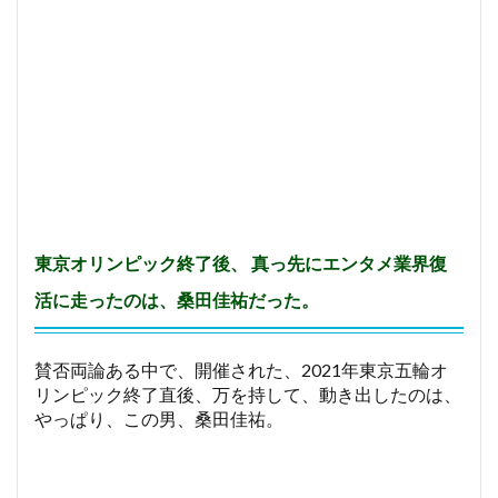
N
O
G
U
T
S
」
ス
ケ
ジ
ュ
ー
ル
東京オリンピック終了後、 真っ先にエンタメ業界復
4
活に走ったのは、桑田佳祐だった。
な
ぜ
、
賛否両論ある中で、開催された、2021年東京五輪オ
ラ
イ
リンピック終了直後、万を持して、動き出したのは、
ブ
やっぱり、この男、桑田佳祐。
の
フ
ィ
ナ