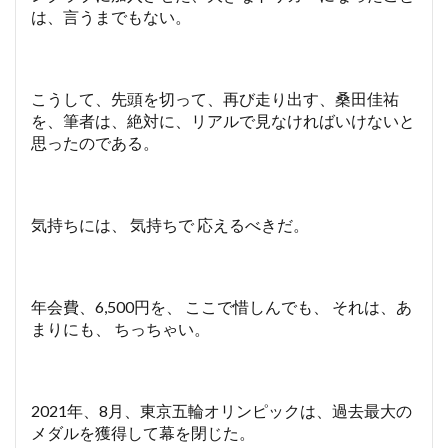
ら
は、言うまでもない。
目
が
離
せ
こうして、先頭を切って、再び走り出す、桑田佳祐
な
を、筆者は、絶対に、リアルで見なければいけないと
い
思ったのである。
気持ちには、 気持ちで 応えるべきだ。
年会費、6,500円を、 ここで惜しんでも、 それは、あ
まりにも、 ちっちゃい。
2021年、8月、東京五輪オリンピックは、過去最大の
メダルを獲得して幕を閉じた。