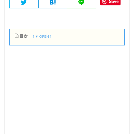
Save
目次
1
東
京
オ
リ
ン
ピ
ッ
ク
終
了
後
、
真
っ
先