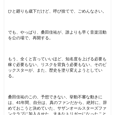
田
佳
ひと廻りも歳下だけど、呼び捨てで、ごめんなさい。
祐
の
最
初
で
でも、やっぱり、桑田佳祐が、誰よりも早く音楽活動
最
を公の場で、再開する。
後
の
監
督
もう、全くと言っていいほど、知名度を上げる必要も
作
稼ぐ必要もない、リスクを背負う必要もない、そのビ
6
ックスターが、また、歴史を塗り変えようとしてい
こ
る。
れ
か
ら
も
桑
桑田佳祐のこの、予想できない、挙動不審な動きに
田
は、41年間、自分は、真のファンだから、絶対に、辞
佳
めておこうと決めていた、サザンオールスターズファ
祐
ンクラブに加入させた、大きなトリガーになったこと
か