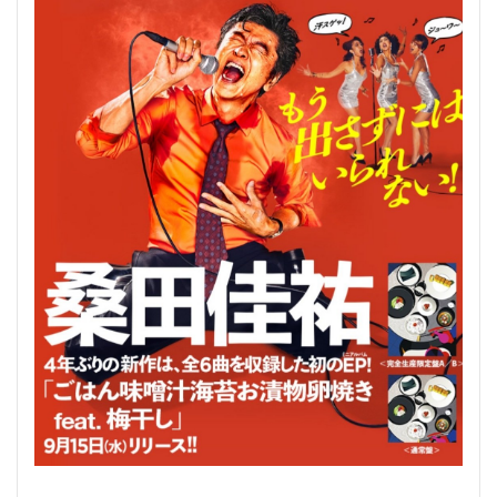
ー
レ
は
、
横
浜
ア
リ
ー
ナ
な
の
か
？
5
稲
村
ジ
ェ
ー
ン
は
、
桑