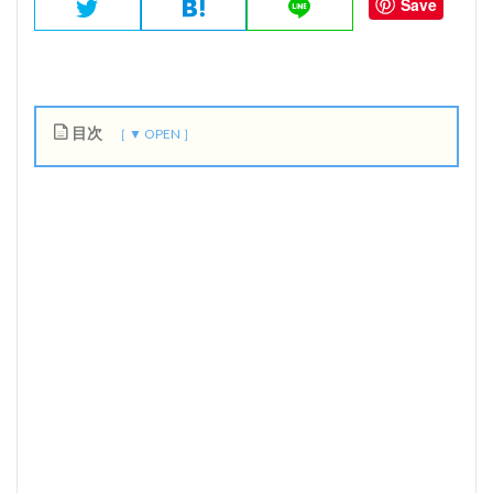
Save
目次
1
時
代
遅
れ
の
ロ
ッ
ク
ン
ロ
ー
ル
バ
ン
ド