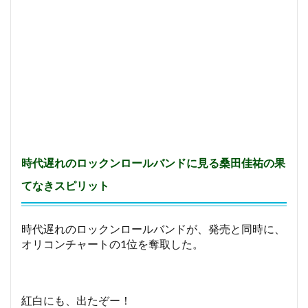
ロ
ー
ル
バ
ン
ド
に
、
長
渕
剛
は
、
時代遅れのロックンロールバンドに見る桑田佳祐の果
招
待
てなきスピリット
さ
れ
た
時代遅れのロックンロールバンドが、発売と同時に、
の
か
オリコンチャートの1位を奪取した。
？
紅白にも、出たぞー！