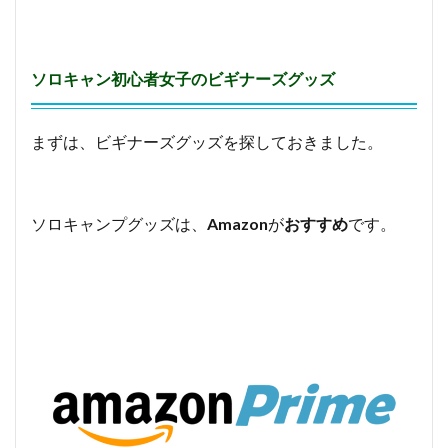
ソロキャン初心者女子のビギナーズグッズ
まずは、ビギナーズグッズを探しておきました。
ソロキャンプグッズは、
Amazon
が
おすすめ
です。