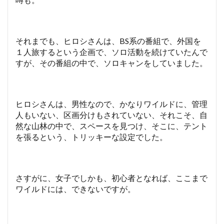
それまでも、ヒロシさんは、BS系の番組で、外国を
１人旅するという企画で、ソロ活動を続けていたんで
すが、その番組の中で、ソロキャンをしていました。
ヒロシさんは、男性なので、かなりワイルドに、管理
人もいない、区画分けもされていない、それこそ、自
然な山林の中で、スペースを見つけ、そこに、テント
を張るという、トリッキーな設定でした。
さすがに、女子でしかも、初心者となれば、ここまで
ワイルドには、できないですが。