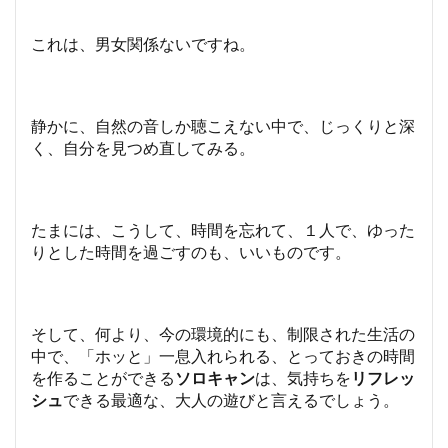
ー
ナ
これは、男女関係ないですね。
ー
2.4
⑤
ソ
静かに、自然の音しか聴こえない中で、じっくりと深
ロ
く、自分を見つめ直してみる。
キ
ャ
ン
プ
用
たまには、こうして、時間を忘れて、１人で、ゆった
ラ
りとした時間を過ごすのも、いいものです。
ン
プ
3
そして、何より、今の環境的にも、制限された生活の
ソ
ロ
中で、「ホッと」一息入れられる、とっておきの時間
キ
を作ることができる
ソロキャン
は、気持ちを
リフレッ
ャ
シュ
できる最適な、大人の遊びと言えるでしょう。
ン
初
心