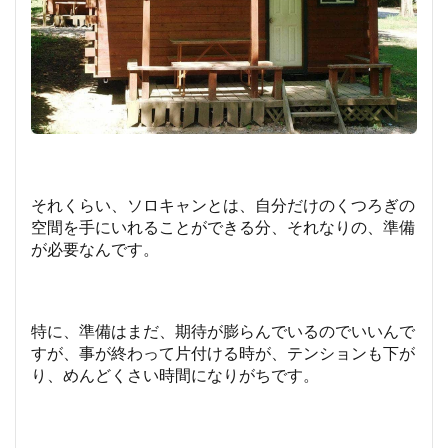
それくらい、ソロキャンとは、自分だけのくつろぎの
空間を手にいれることができる分、それなりの、準備
が必要なんです。
特に、準備はまだ、期待が膨らんでいるのでいいんで
すが、事が終わって片付ける時が、テンションも下が
り、めんどくさい時間になりがちです。