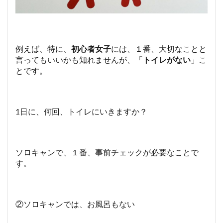
例えば、特に、
初心者女子
には、１番、大切なことと
言ってもいいかも知れませんが、「
トイレがない
」こ
とです。
1日に、何回、トイレにいきますか？
ソロキャンで、１番、事前チェックが必要なことで
す。
②ソロキャンでは、お風呂もない