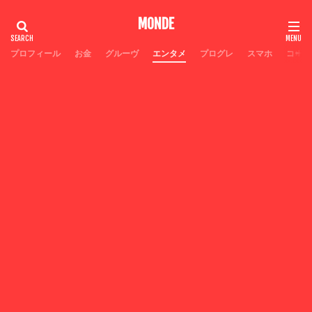
MONDE
プロフィール
お金
グルーヴ
エンタメ
プログレ
スマホ
コーヒ