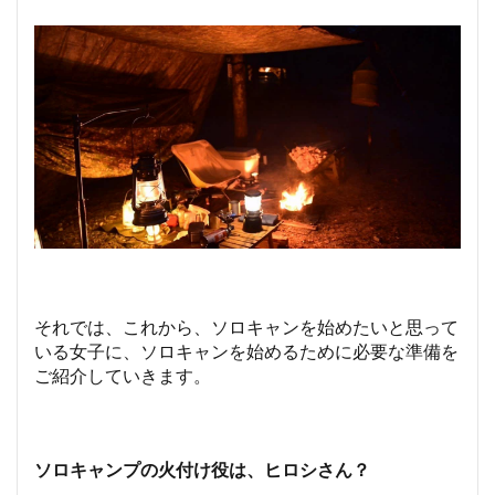
者
女
子
デ
ビ
ュ
ー
の
前
に
それでは、これから、ソロキャンを始めたいと思って
いる女子に、ソロキャンを始めるために必要な準備を
ご紹介していきます。
ソロキャンプの火付け役は、ヒロシさん？