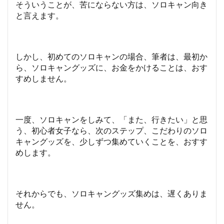
そういうことが、苦にならない方は、ソロキャン向き
と言えます。
しかし、初めてのソロキャンの場合、筆者は、最初か
ら、ソロキャングッズに、お金をかけることは、おす
すめしません。
一度、ソロキャンをしみて、「また、行きたい」と思
う、初心者女子なら、次のステップ、こだわりのソロ
キャングッズを、少しずつ集めていくことを、おすす
めします。
それからでも、ソロキャングッズ集めは、遅くありま
せん。