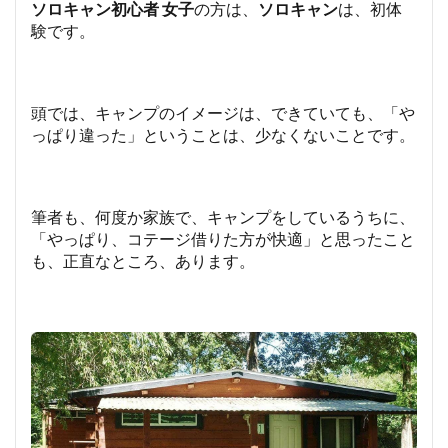
ソロキャン初心者 女子
の方は、
ソロキャン
は、初体
験です。
頭では、キャンプのイメージは、できていても、「や
っぱり違った」ということは、少なくないことです。
筆者も、何度か家族で、キャンプをしているうちに、
「やっぱり、コテージ借りた方が快適」と思ったこと
も、正直なところ、あります。