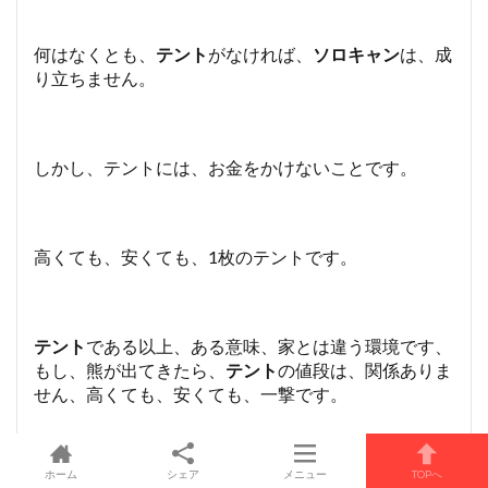
何はなくとも、
テント
がなければ、
ソロキャン
は、成
り立ちません。
しかし、テントには、お金をかけないことです。
高くても、安くても、1枚のテントです。
テント
である以上、ある意味、家とは違う環境です、
もし、熊が出てきたら、
テント
の値段は、関係ありま
せん、高くても、安くても、一撃です。
ホーム
シェア
メニュー
TOPへ
安くて、組み立てやすいテント、片付けやすい
テント