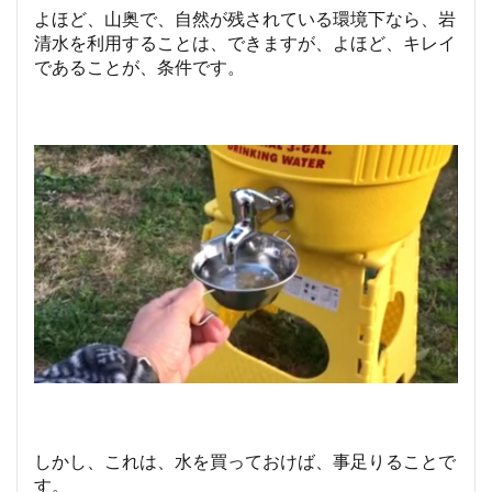
よほど、山奥で、自然が残されている環境下なら、岩
清水を利用することは、できますが、よほど、キレイ
であることが、条件です。
しかし、これは、水を買っておけば、事足りることで
す。