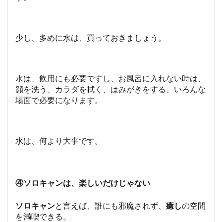
少し、多めに水は、買っておきましょう。
水は、飲用にも必要ですし、お風呂に入れない時は、
顔を洗う、カラダを拭く、はみがきをする、いろんな
場面で必要になります。
水は、何より大事です。
④ソロキャンは、楽しいだけじゃない
ソロキャン
と言えば、誰にも邪魔されず、
癒し
の空間
を満喫できる。