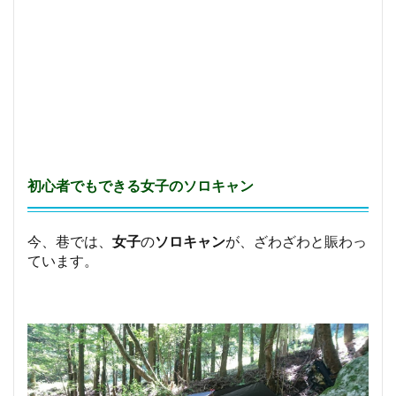
1.5
ソ
ロ
キ
ャ
ン
プ
初
心
者
女
初心者でもできる女子のソロキャン
子
に
必
要
今、巷では、
女子
の
ソロキャン
が、ざわざわと賑わっ
な
ています。
道
具
た
ち
2
ソ
ロ
キ