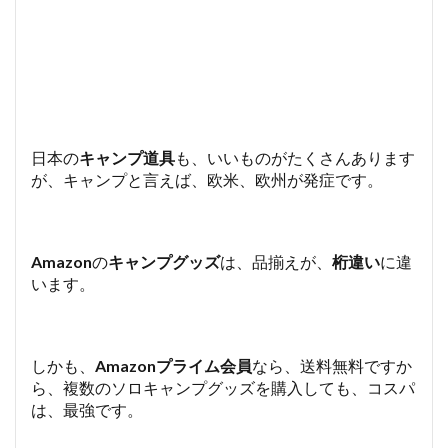
日本の
キャンプ道具
も、いいものがたくさんあります
が、キャンプと言えば、欧米、欧州が発症です。
Amazon
の
キャンプグッズ
は、品揃えが、
桁違い
に違
います。
しかも、
Amazonプライム会員
なら、送料無料ですか
ら、複数のソロキャンプグッズを購入しても、コスパ
は、最強です。