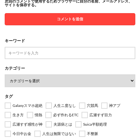
次回のコメントで使用するためブラウザーに自分の名前、メールアドレス、
サイトを保存する。
キーワード
カテゴリー
タグ
Galaxyスマホ超絶
人生ニ度なし
穴競馬
神アプ
生き方
情熱
必ず作れるETC
広瀬すず目力
広瀬すず感性が神
夫源病とは
Suica半額処理
今日中お金
人生は無限ではない
不整脈