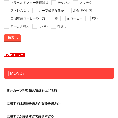
トラベルドクター伊藤玲哉
テッパン
スマテク
ストレスなし
カープ優勝なるか
お金増やし方
自宅焙煎コーヒーやり方
神
家コーヒー
匂い
ローカル職人
ヤバい
即痩せ
検索
│MONDE
新井カープが反撃の狼煙を上げる時
広瀬すずは結婚を選ぶか女優を選ぶか
広瀬すずが好きすぎて好きすぎる