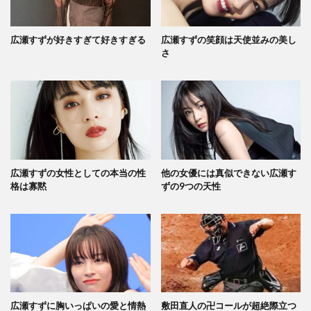
広瀬すずが好きすぎて好きすぎる
広瀬すずの笑顔は天使並みの美し
さ
広瀬すずの女性としての本当の性
他の女優には真似できない広瀬す
格は寡黙
ずの9つの天性
広瀬すずに胸いっぱいの愛と情熱
敷田直人の卍コールが超絶際立つ