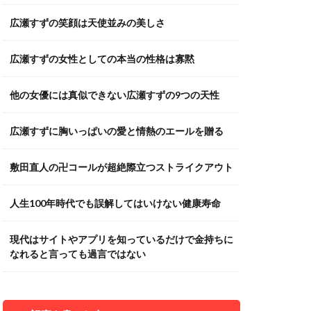
広瀬すずの笑顔は天使並みの美しさ
広瀬すずの女性としての本当の性格は寡黙
他の女優には真似できない広瀬すずの9つの天性
広瀬すずに胸いっぱいの愛と情熱のエールを贈る
敷田直人の卍コールが超絶際立つストライクアウト
人生100年時代でも誤解してはいけない健康寿命
現代はサイトやアプリを知っているだけで金持ちに
なれると言っても過言ではない