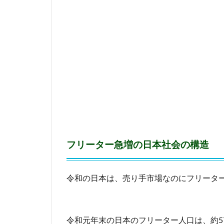
会
の
構
造
2
意
味
を
持
た
な
い
小
フリーター急増の日本社会の構造
学
校
、
令和の日本は、売り手市場なのにフリータ
中
学
校
、
令和元年末の日本のフリーター人口は、約5