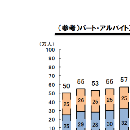
高
校
、
大
学
へ
の
進
学
3
専
門
性
を
と
こ
と
ん
磨
く
と