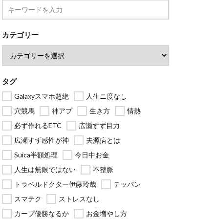
カテゴリー
タグ
Galaxyスマホ超絶
人生ニ度なし
穴競馬
神アプ
生き方
情熱
必ず作れるETC
広瀬すず目力
広瀬すず感性が神
夫源病とは
Suica半額処理
今日中お金
人生は無限ではない
不整脈
トラベルドクター伊藤玲哉
テッパン
スマテク
ストレスなし
カープ優勝なるか
お金増やし方