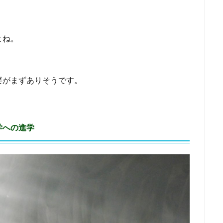
よね。
要がまずありそうです。
学への進学