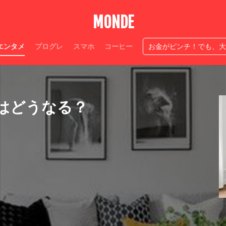
人生ニ度なし
穴競馬
神アプ
生き方
情熱
必ず作
MONDE
広瀬すず感性が神
夫源病とは
Suica半額処理
今日中お金
ベルドクター伊藤玲哉
テッパン
スマテク
ストレスなし
カー
エンタメ
プログレ
スマホ
コーヒー
お金がピンチ！でも、大
自宅焙煎コーヒーやり方
神
家コーヒー
匂い
ローカル職人
検索
はどうなる？