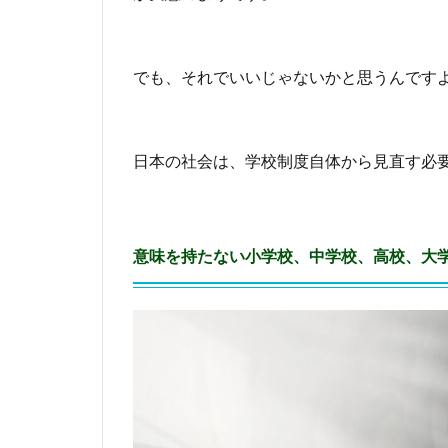
な
ら
、
そ
でも、それでいいじゃないかと思うんです
れ
で
よ
し
日本の社会は、学校制度自体から見直す必
5
好
き
な
意味を持たない小学校、中学校、高校、大
こ
と
を
仕
事
に
で
き
る