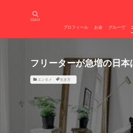
Galaxyスマホ超絶
広瀬すず目力
不整脈
トラ
プロフィール
お金
グルーヴ
お金増やし方
即痩せ
フリーターが急増の日本
エンタメ
生き方