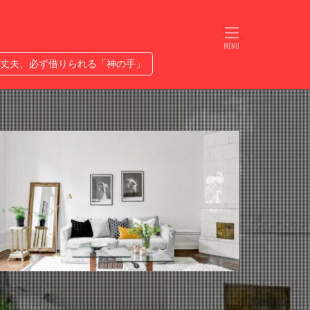
れるETC
人生は無限ではない
プ優勝なるか
丈夫、必ず借りられる「神の手」
ヤバい