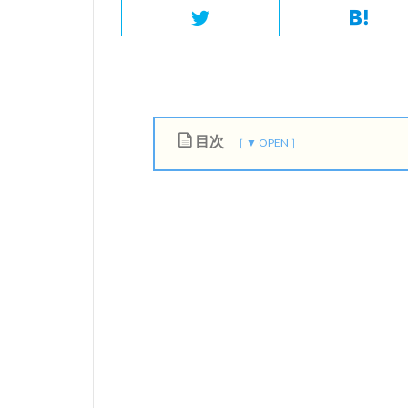
目次
1
フ
リ
ー
タ
ー
急
増
の
日
本
社