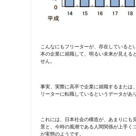
い
う
こ
と
が
大
事
こんなにもフリーターが、存在していると
4
本の企業に就職して、明るい未来が見える
自
せん。
分
が
豊
か
事実、実際に高卒で企業に就職するまたは、
な
リーターに転職しているというデータがあ
生
活
だ
と
これには、日本社会の構造が、あまりにも
思
景と、今時の風潮である人間関係が上手く
う
が実態のようです。