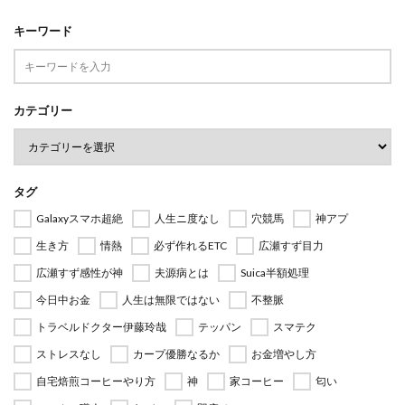
キーワード
カテゴリー
タグ
Galaxyスマホ超絶
人生ニ度なし
穴競馬
神アプ
生き方
情熱
必ず作れるETC
広瀬すず目力
広瀬すず感性が神
夫源病とは
Suica半額処理
今日中お金
人生は無限ではない
不整脈
トラベルドクター伊藤玲哉
テッパン
スマテク
ストレスなし
カープ優勝なるか
お金増やし方
自宅焙煎コーヒーやり方
神
家コーヒー
匂い