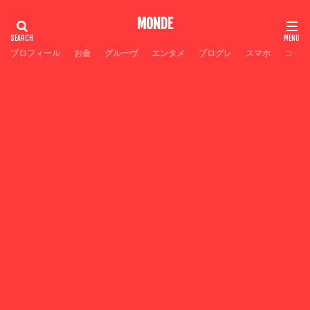
MONDE
タグ
プロフィール
お金
グルーヴ
エンタメ
プログレ
スマホ
コーヒ
Galaxyスマホ超絶
人生ニ度なし
穴競馬
神アプ
生き方
情熱
必ず作れるETC
広瀬すず目力
広瀬すず感性が神
夫源病とは
Suica半額処理
今日中お金
人生は無限ではない
不整脈
トラベルドクター伊藤玲哉
テッパン
スマテク
ストレスなし
カープ優勝なるか
お金増やし方
自宅焙煎コーヒーやり方
神
家コーヒー
匂い
ローカル職人
ヤバい
即痩せ
検索